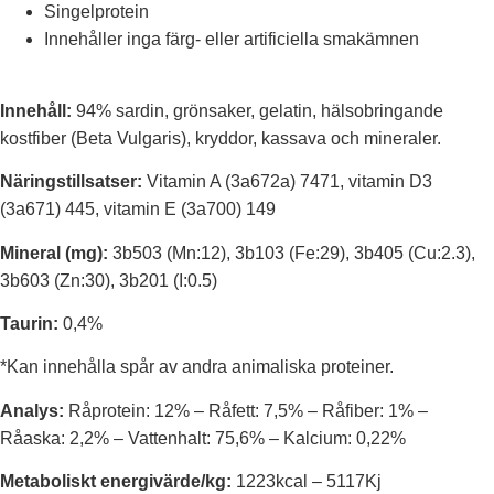
Singelprotein
Innehåller inga färg- eller artificiella smakämnen
Innehåll:
94% sardin, grönsaker, gelatin, hälsobringande
kostfiber (Beta Vulgaris), kryddor, kassava och mineraler.
Näringstillsatser:
Vitamin A (3a672a) 7471, vitamin D3
(3a671) 445, vitamin E (3a700) 149
Mineral (mg):
3b503 (Mn:12), 3b103 (Fe:29), 3b405 (Cu:2.3),
3b603 (Zn:30), 3b201 (I:0.5)
Taurin:
0,4%
*Kan innehålla spår av andra animaliska proteiner.
Analys:
Råprotein: 12% – Råfett: 7,5% – Råfiber: 1% –
Råaska: 2,2% – Vattenhalt: 75,6% – Kalcium: 0,22%
Metaboliskt energivärde/kg:
1223kcal – 5117Kj