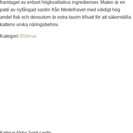
framtaget av enbart högkvalitativa ingredienser. Maten är en
paté av nyfångad sardin från Medelhavet med väldigt hög
andel fisk och dessutom är extra taurin tillsatt för att säkerställa
kattens unika näringsbehov.
Kategori:
Blötmat
Köp denna produkt via vår
samarbetspartner
Du kommer att länkas vidare till djur-affären.se
Klicka här
Kattmat Alpha Spirit sardin