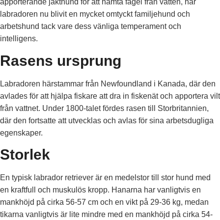
apporterande jakthund för att hämta fågel från vatten, har
labradoren nu blivit en mycket omtyckt familjehund och
arbetshund tack vare dess vänliga temperament och
intelligens.
Rasens ursprung
Labradoren härstammar från Newfoundland i Kanada, där den
avlades för att hjälpa fiskare att dra in fiskenät och apportera vilt
från vattnet. Under 1800-talet fördes rasen till Storbritannien,
där den fortsatte att utvecklas och avlas för sina arbetsdugliga
egenskaper.
Storlek
En typisk labrador retriever är en medelstor till stor hund med
en kraftfull och muskulös kropp. Hanarna har vanligtvis en
mankhöjd på cirka 56-57 cm och en vikt på 29-36 kg, medan
tikarna vanligtvis är lite mindre med en mankhöjd på cirka 54-