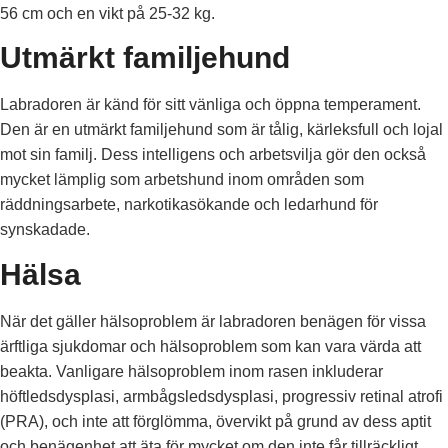
56 cm och en vikt på 25-32 kg.
Utmärkt familjehund
Labradoren är känd för sitt vänliga och öppna temperament.
Den är en utmärkt familjehund som är tålig, kärleksfull och lojal
mot sin familj. Dess intelligens och arbetsvilja gör den också
mycket lämplig som arbetshund inom områden som
räddningsarbete, narkotikasökande och ledarhund för
synskadade.
Hälsa
När det gäller hälsoproblem är labradoren benägen för vissa
ärftliga sjukdomar och hälsoproblem som kan vara värda att
beakta. Vanligare hälsoproblem inom rasen inkluderar
höftledsdysplasi, armbågsledsdysplasi, progressiv retinal atrofi
(PRA), och inte att förglömma, övervikt på grund av dess aptit
och benägenhet att äta för mycket om den inte får tillräckligt