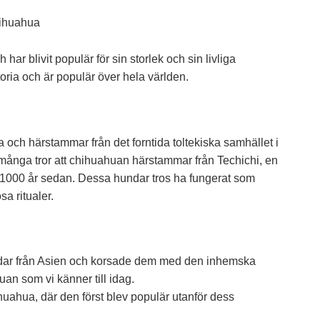
r blivit populär för sin storlek och sin livliga
ria och är populär över hela världen.
och härstammar från det forntida toltekiska samhället i
 många tror att chihuahuan härstammar från Techichi, en
r 1000 år sedan. Dessa hundar tros ha fungerat som
sa ritualer.
ndar från Asien och korsade dem med den inhemska
an som vi känner till idag.
uahua, där den först blev populär utanför dess