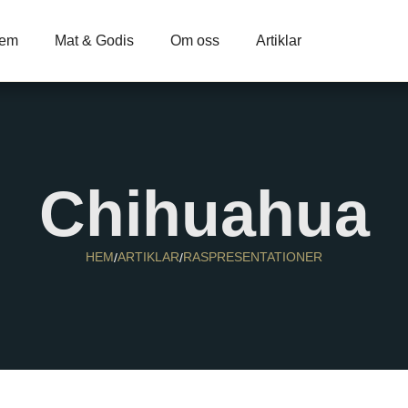
em
Mat & Godis
Om oss
Artiklar
Chihuahua
HEM
ARTIKLAR
RASPRESENTATIONER
/
/