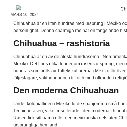
MARS 10, 2024
Chihuahua är en liten hundras med ursprung i Mexiko och ha
personlighet. Denna charmiga ras har en fängslande histo
Chihuahua – rashistoria
Chihuahua är en av de äldsta hundraserna i Nordamerika 
Mexiko. Det finns olika teorier om rasens ursprung, men
hundras som hölls av Toltekskulturerna i Mexico för öve
följeslagare, vakthundar och till och med offrande i religiö
Den moderna Chihuahuan
Under kolonialtiden i Mexiko förde spanjorerna små hu
Techichi-rasen, vilket resulterade i den moderna chihuahu
Rasen fick sitt namn efter den mexikanska delstaten Chih
ursprungliga hemland.