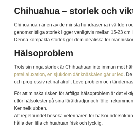
Chihuahua – storlek och vik
Chihuahuan är en av de minsta hundraserna i världen och
genomsnittliga storlek ligger vanligtvis mellan 15-23 cm 
Denna kompakta storlek gör dem idealiska för människor
Hälsoproblem
Trots sin ringa storlek är Chihuahuan inte immun mot 
patellaluxation, en sjukdom där knäskålen går ur led
. De
och progressiv retinal atrofi. Leverproblem och tändern
För att minska risken för ärftliga hälsoproblem är det vi
utför hälsotester på sina föräldradjur och följer rekom
Kennelklubben.
Att regelbundet besöka veterinären för hälsoundersökninga
hålla den lilla chihuahuan frisk och lycklig.