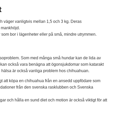
t
 väger vanligtvis mellan 1,5 och 3 kg. Deras
i mankhöjd.
 som bor i lägenheter eller på små, mindre utrymmen.
hälsoproblem. Som med många små hundar kan de lida av
 kan också vara benägna att ögonsjukdomar som katarakt
as hälsa är också vanliga problem hos chihuahuan.
ktigt att köpa en chihuahua från en ansedd uppfödare som
mendationer från den svenska rasklubben och Svenska
r och hålla en sund diet och motion är också viktigt för att