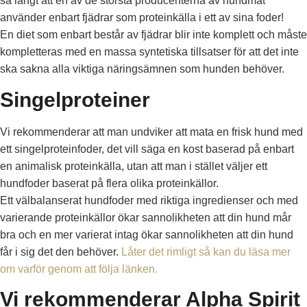
så långt att en av de största producenterna av hundmat
använder enbart fjädrar som proteinkälla i ett av sina foder!
En diet som enbart består av fjädrar blir inte komplett och måste
kompletteras med en massa syntetiska tillsatser för att det inte
ska sakna alla viktiga näringsämnen som hunden behöver.
Singelproteiner
Vi rekommenderar att man undviker att mata en frisk hund med
ett singelproteinfoder, det vill säga en kost baserad på enbart
en animalisk proteinkälla, utan att man i stället väljer ett
hundfoder baserat på flera olika proteinkällor.
Ett välbalanserat hundfoder med riktiga ingredienser och med
varierande proteinkällor ökar sannolikheten att din hund mår
bra och en mer varierat intag ökar sannolikheten att din hund
får i sig det den behöver.
Låter det rimligt så kan du läsa mer
om varför genom att följa länken.
Vi rekommenderar Alpha Spirit