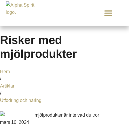
Mat & Godis
Om oss
Risker med
mjölprodukter
Hem
/
Artiklar
/
Utfodring och näring
mars 10, 2024