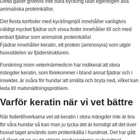
Detta gäller givetvis inte bara kyckling utan egentligen alla
animaliska proteinkällor.
Det flesta torrfoder med kycklingmjöl innehåller vanligtvis
väldigt mycket fjädrar och vissa foder innehåller till och med
enbart fjädrar som animalisk proteinkälla!
Fjädrar innehåller keratin, ett protein (aminosyra) som utgör
huvuddelen av fjäderstrukturen.
Forskning inom veterinärmedicin har indikerat att stora
mängder keratin, som förekommer i bland annat fjädrar och i
insekter, är svåra för hundar att smälta och bryta ned, vilket kan
leda till matsmältningsproblem.
Varför keratin när vi vet bättre
När fodertillverkarna vet att keratin i stora mängder inte är bra
för våra hundar så kan man ju tycka det är konstigt att det över
huvud taget används som proteinkälla i hundmat. Det har gått